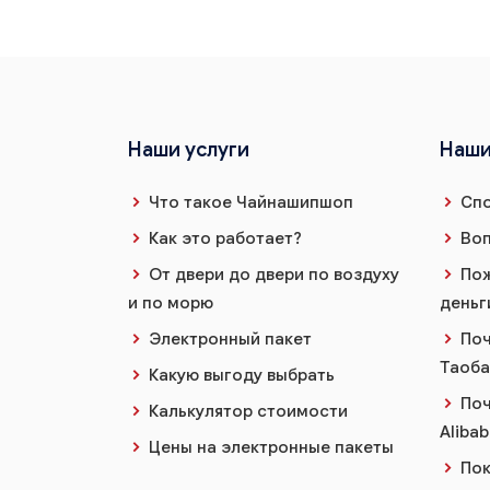
Наши услуги
Наши
Что такое Чайнашипшоп
Спо
Как это работает?
Воп
От двери до двери по воздуху
Пож
и по морю
деньг
Электронный пакет
Поч
Таоба
Какую выгоду выбрать
Поч
Калькулятор стоимости
Alibab
Цены на электронные пакеты
Пок