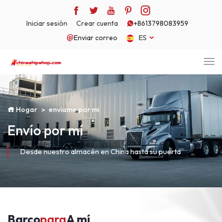
Iniciar sesión
Crear cuenta
+8613798083959
Enviar correo
ES
Hogar
envíame por mi
Envío por mí
Desde nuestro almacén en China hasta su puerta
Barco
para
A mí