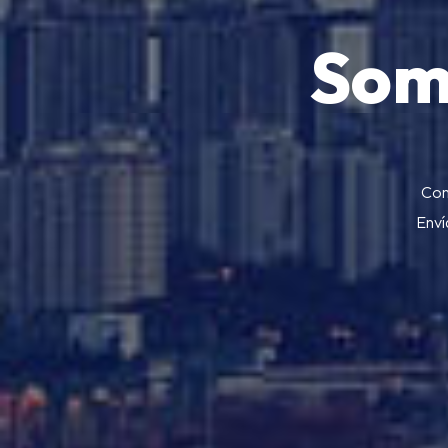
Som
Com
Enví