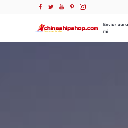
Enviar par
mí