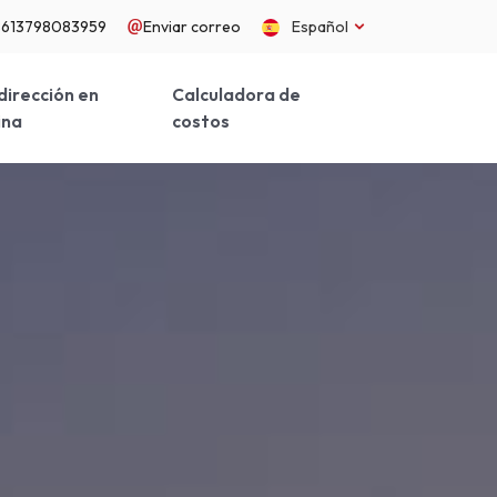
8613798083959
Enviar correo
Español
dirección en
Calculadora de
ina
costos