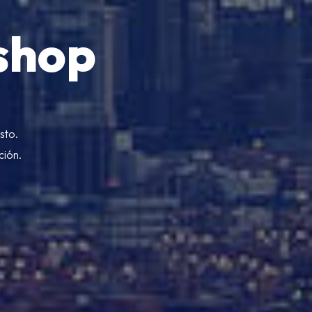
shop
sto.
ción.