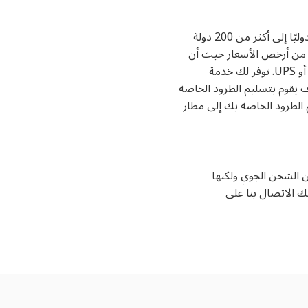
تعمل شركة ChinaShipShop مع شركائها في الإدارة والبريد السريع من أجل شحن العناصر المشتراة دوليًا إلى أكثر من 200 دولة
ستغرق التسليم حوالي 5 إلى 7 أيام عمل. تقدم لك شركة ChinaShipShop بعضًا من أرخص الأسعار حيث أن
لديها شراكة مع بعض شركات البريد الجوي المعروفة مثل DHL أو FedEx أو Aramex أو EMS أو TNT أو UPS. توفر لك خدمة
ف يقوم بتسليم الطرود الخاصة
عني أنه سيتم تسليم الطرود الخاصة بك إلى مطار
 أو LCL، قطار DDP/DDU، وهي تكلف أقل من الشحن الجوي ولكنها
ك الاتصال بنا على