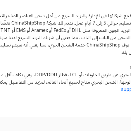
حول العالم. عادة ما ي
لشحن من الباب إلى الباب، مما يعني أن شريك البريد السريع لدينا سو
بك مباشرة إلى عتبة داركم. كما يوفر ChinaShipShop خدمة الشحن الجوي، مما ي
 بك.
نحن نقدم أيضًا خدمة الشحن البحري عن طريق الحاويات
لوجهة. الشحن البحري متاح لجميع أنحاء العالم، لمزيد من التفاصيل يمكن
sup