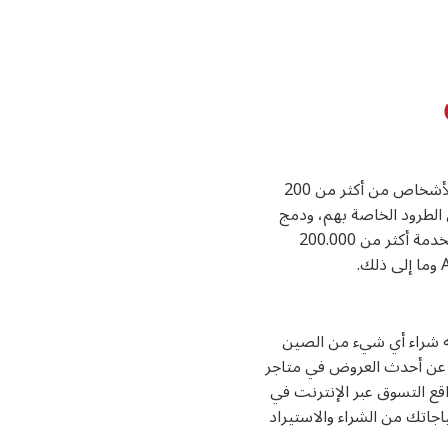
ChinaShipShop هو وكيل تاوباو معروف ومنظمة شحن مقرها الصين، متجر صيني، من خلاله يمكن للأشخاص من أكثر من 200
 الطرود الخاصة بهم، ودمج
الطرود المخزنة الخاصة بهم وإعادة تعبئتها في مستودعاتنا قبل الشحن. منذ عام 2014 حتى الآن، قمنا بخدمة أكثر من 200.000
من خلاله شراء أي شيء من الصين
حث عن أحدث العروض في متاجر
al وAlibaba وTmall وJD.com و1688 والعديد من مواقع التسوق عبر الإنترنت في
اجاتك من الشراء والاستيراد