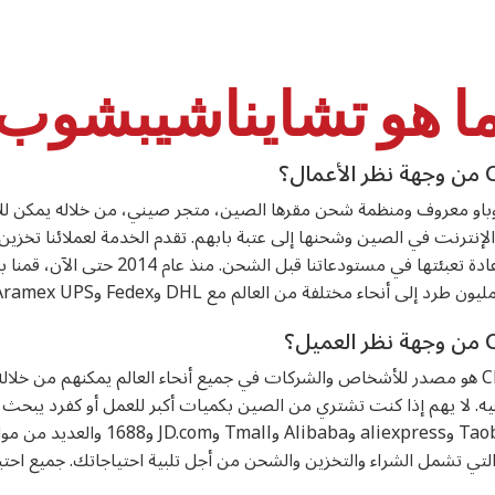
ا هو تشايناشيبشوب
لإنترنت في الصين وشحنها إلى عتبة بابهم. تقدم الخدمة لعملائنا تخزين
نحاء مختلفة من العالم مع DHL وFedex وAramex UPS وما إلى ذلك.
في الأساس، ChinaShipShop هو مصدر للأشخاص والشركات في جميع أنحاء العالم يمكنهم 
 فيه. لا يهم إذا كنت تشتري من الصين بكميات أكبر للعمل أو كفرد يب
التسوق عبر الإنترنت مثل Taobao وiexpress
لتي تشمل الشراء والتخزين والشحن من أجل تلبية احتياجاتك. جميع احتي