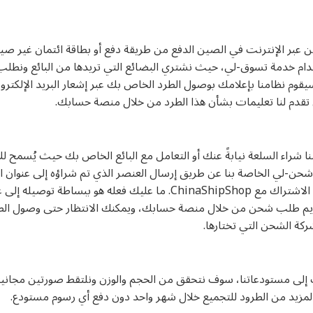
عين عبر الإنترنت في الصين الدفع من طريقة دفع أو بطاقة ائتمان غير صي
خدام خدمة تسوق-لي، حيث نشتري البضائع التي تريدها من البائع ونطلب 
سيقوم نظامنا بإعلامك بوصول الطرد الخاص بك عبر إشعار البريد الإلك
قدم لنا تعليمات بشأن هذا الطرد من خلال منصة حسابك.
نا شراء السلعة نيابةً عنك أو التعامل مع البائع الخاص بك حيث يُسمح لك 
شحن-لي الخاصة بنا عن طريق إرسال العنصر الذي تم شراؤه إلى عنوان
والذي تحصل عليه مباشرة بعد الاشتراك مع ChinaShipShop. ما عليك فعله
قديم طلب شحن من خلال منصة حسابك، ويمكنك الانتظار حتى وصول الطر
كة الشحن التي تختارها.
إلى مستودعاتنا، سوف نتحقق من الحجم والوزن ونلتقط صورتين مجانيت
مزيد من الطرود للتجميع خلال شهر واحد دون دفع أي رسوم مستودع.