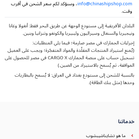
info@chinashipshop.com
، وسنؤكد لكم سعر الشحن في أقرب
وقت.
البلدان الأفريقية إلى مستودع الوجهة عن طريق البحر فقط: أنغولا وغانا
ونيجيريا والسنغال وسيراليون وليبيريا والكونغو وتنزانيا وبنين.
إجراءات الجمارك في مصر صارمة؛ فيما يلي المتطلبات:
(يُمنع استيراد المنتجات المقلّدة والمواد المتفجّرة؛ ويجب على العميل
تسجيل حساب على منصة الجمارك CARGO X في مصر للحصول على
الموافقة، ثم يُسمح بالاستيراد من الصين.)
بالنسبة للشحن إلى مستودع بغداد في العراق: لا يُسمح بالبطاريات
وحدها (مثل بنك الطاقة).
خدماتنا
ما هو تشايناشيبشوب