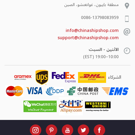
منطقة باييون، غوانغتشو، الصين
0086-13798083959
info@chinashipshop.com
support@chinashipshop.com
الاثنين - السبت
10:00–19:00 (EST)
الشركاء