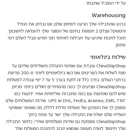
על ידי המוביל שתבחר.
Warehousing
ברגע שהחבילה שלך הגיעה למחסן שלנו, אנו נבדוק את הגודל
והמשקל ונצלם 2 תמונות בחינם של המוצר שלך להעלאה לחשבונך.
תוכל לחכות שיגיעו עוד חבילות לאיחוד תוך חודש מבלי לשלם דמי
מחסן.
שילוח בינלאומי
ChinaShipShop עובדת עם שותפי ההנהלה והשליחים שלהם על
מנת לשלוח את הפריטים שנרכשו בינלאומיים ליותר מ-200 מדינות
ברחבי העולם. בדרך כלל זה לוקח בערך 5 עד 7 ימי עבודה למשלוח.
ChinaShipShop מציעים לך כמה מהמחירים הזולים ביותר מכיוון
שיש להם שותפות עם כמה מחברות שליחויות אוויר ידועות כמו
DHL, FedEx, Aramex, EMS, TNT או UPS. שירות המשלוחים שלנו
מספק לך את המתקן של משלוח מדלת לדלת, מה שאומר ששותף
השליח שלנו ישלח את החבילה שלך ישר עד פתח ביתך.
ChinaShipShop מספקת גם שירות משלוחים אווירי, כלומר החבילה
שלך תימסר לשדה תעופה שנמצא קרוב לכתובת המשלוח שלך.