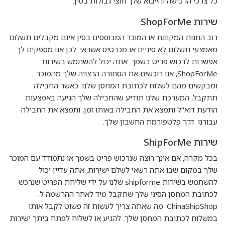
כל צרכי הרכישה והייבוא שלך חוצי גבולות בסין.
שירות ShopForMe
רוב החנות המקוונת או המוכר המבוססים בסין אינם מקבלים תשלום
מאמצעי תשלום לא סיניים או מכרטיס אשראי. לכן אנו מספקים לך
אפשרות לרכוש פריט בשמך. אתה יכול להשתמש בשירות
ShopForMe, אנו רוכשים את הסחורה הרצויה שלך מהמוכר
ומבקשים מהם לשלוח לכתובת המחסן שלנו. כאשר החבילה
תתקבל, המערכת שלנו תודיע שהחבילה שלך הגיעה באמצעות
הודעת דוא"ל ותמצא את החבילה באותו זמן, ותמצא את החבילה
עבורנו. דרך פלטפורמת החשבון שלך.
שירות ShipForMe
בכל מקרה, אם אינך רוצה שנרכוש פריט בשמך או נתמודד עם המוכר
שלך במקום שבו אתה רשאי לשלם ישירות, אתה עדיין יכול
להשתמש בשירות shipforme שלנו על ידי שליחת הפריט שנרכש
לכתובת המחסן הסיני שלך שתקבל מיד לאחר ההרשמה ל-
ChinaShipShop. מה שאתה צריך לעשות זה פשוט לקבל אותו
במשלוח לכתובת המחסן שלך. להגיע או לשלוח לפתח ביתך ישירות