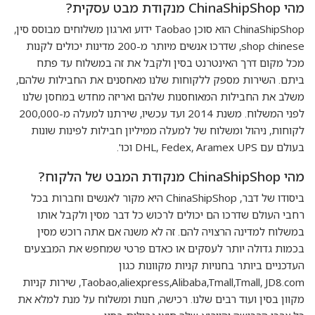
מהי ChinaShipShop מנקודת מבט עסקית?
ChinaShipShop הוא סוכן Taobao ידוע וארגון משלוחים מבוסס סין,
shop chinese, שדרכו אנשים מיותר מ-200 מדינות יכולים לקנות
מכל מקום דרך האינטרנט בסין ולקבל את זה במשלוח עד פתח
ביתם. השירות מספק ללקוחות שלנו מאחסנים את החבילות שלהם,
משלב את החבילות המאוחסנות שלהם ואריזה מחדש במחסן שלנו
לפני המשלוח. משנת 2014 ועד עכשיו, שירתנו למעלה מ-200,000
לקוחות, ניהול ומשלוח של למעלה ממיליון חבילות לפינות שונות
בעולם עם DHL, Fedex, Aramex UPS וכו'.
מהי ChinaShipShop מנקודת המבט של הלקוח?
ביסודו של דבר, ChinaShipShop היא מקור לאנשים וחברות בכל
רחבי העולם שדרכו הם יכולים לרכוש כל דבר מסין ולקבל אותו
במשלוח למדינה הרצויה להם. זה לא משנה אם אתה רוכש מסין
בכמות גדולה יותר לעסקים או כאדם פרטי שמחפש את המבצעים
העדכניים ביותר בחנויות קניות מקוונות כגון
Taobao,aliexpress,Alibaba,Tmall,Tmall, JD8.com, שירות קניות
מקוון בסין ועוד רבים שלנו. רכישה, חנות ומשלוח על מנת למלא את