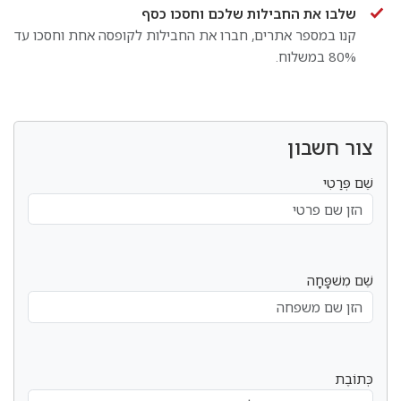
שלבו את החבילות שלכם וחסכו כסף
קנו במספר אתרים, חברו את החבילות לקופסה אחת וחסכו עד
80% במשלוח.
צור חשבון
שֵׁם פְּרַטִי
שֵׁם מִשׁפָּחָה
כְּתוֹבֶת