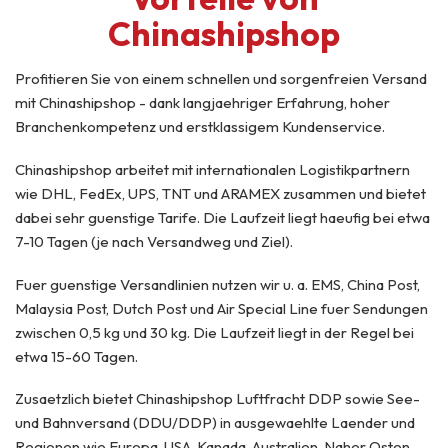
Chinashipshop
Profitieren Sie von einem schnellen und sorgenfreien Versand
mit Chinashipshop - dank langjaehriger Erfahrung, hoher
Branchenkompetenz und erstklassigem Kundenservice.
Chinashipshop arbeitet mit internationalen Logistikpartnern
wie DHL, FedEx, UPS, TNT und ARAMEX zusammen und bietet
dabei sehr guenstige Tarife. Die Laufzeit liegt haeufig bei etwa
7-10 Tagen (je nach Versandweg und Ziel).
Fuer guenstige Versandlinien nutzen wir u. a. EMS, China Post,
Malaysia Post, Dutch Post und Air Special Line fuer Sendungen
zwischen 0,5 kg und 30 kg. Die Laufzeit liegt in der Regel bei
etwa 15-60 Tagen.
Zusaetzlich bietet Chinashipshop Luftfracht DDP sowie See-
und Bahnversand (DDU/DDP) in ausgewaehlte Laender und
Regionen wie Europa, USA, Kanada, Australien, Naher Osten