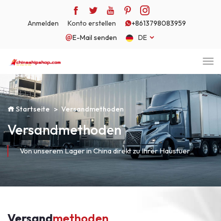
Anmelden
Konto erstellen
+8613798083959
E-Mail senden
DE
Startseite
Versandmethoden
Versandmethoden
Von unserem Lager in China direkt zu Ihrer Haustuer
Versand
methoden