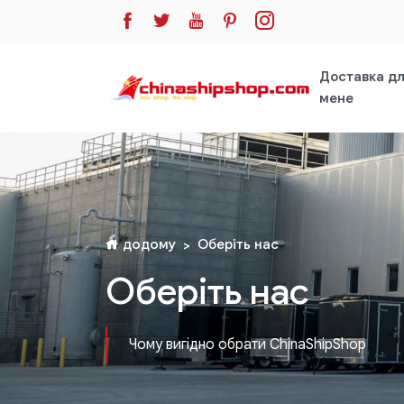
Доставка д
мене
додому
Оберіть нас
Оберіть нас
Чому вигідно обрати ChinaShipShop