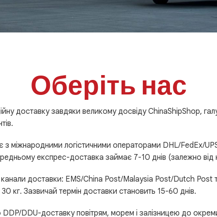
Оберіть нас
йну доставку завдяки великому досвіду ChinaShipShop, галу
тів.
ює з міжнародними логістичними операторами DHL/FedEx/U
ередньому експрес-доставка займає 7-10 днів (залежно від 
анали доставки: EMS/China Post/Malaysia Post/Dutch Post та 
 30 кг. Зазвичай термін доставки становить 15-60 днів.
о DDP/DDU-доставку повітрям, морем і залізницею до окрем