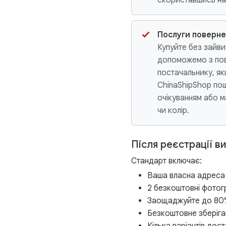
Послуги поверне
Купуйте без зайви
допоможемо з пов
постачальнику, я
ChinaShipShop по
очікуванням або м
чи колір.
Після реєстрації в
Стандарт включає:
Ваша власна адреса
2 безкоштовні фотог
Заощаджуйте до 80%
Безкоштовне зберіга
Кілька варіантів дос