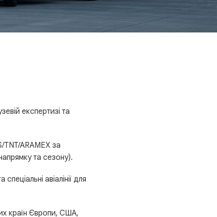
зевій експертизі та
PS/TNT/ARAMEX за
напрямку та сезону).
спеціальні авіалінії для
их країн Європи, США,