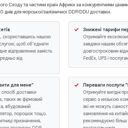
кого Сходу та частини країн Африки за конкурентними цінами.
60 днів для морської/залізничної DDP/DDU доставки.
кетів
Знижені тарифи пе
, скориставшись нашою
Отримайте ексклюзив
лугою, щоб об’єднати
завдяки нашим обсяг
одне відправлення замість
довгостроковим від
редньо від
FedEx, UPS і послуг
вити для мене"
Переваги послуги "
 спосіб доставки
Отримуйте вигідні пр
в, таких як фірмовий
сервіс з низькою ком
ка, вбудований
які не можуть самос
улятор, порошок тощо.
замовлення на китай
итниці призначення,
рекомендуємо більш
ашою послугою DDP.
постачальників.