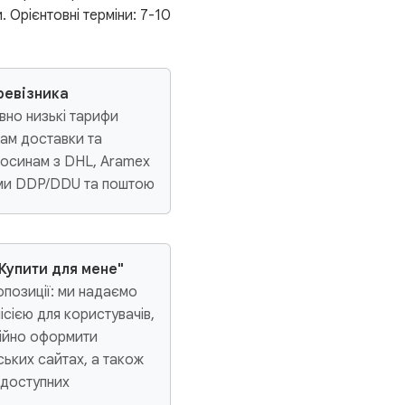
 Орієнтовні терміни: 7-10
ревізника
но низькі тарифи
ам доставки та
носинам з DHL, Aramex
ами DDP/DDU та поштою
Купити для мене"
опозиції: ми надаємо
ісією для користувачів,
тійно оформити
ських сайтах, а також
 доступних