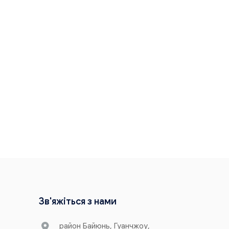
Зв'яжіться з нами
район Байюнь, Гуанчжоу,