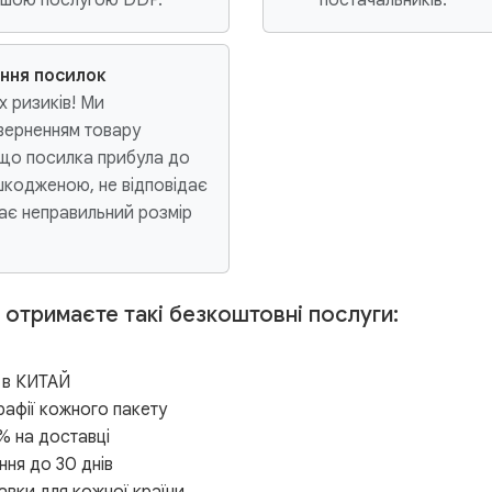
ння посилок
х ризиків! Ми
ерненням товару
кщо посилка прибула до
шкодженою, не відповідає
ає неправильний розмір
и отримаєте такі безкоштовні послуги:
 в КИТАЙ
рафії кожного пакету
 на доставці
ння до 30 днів
тавки для кожної країни