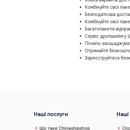
Комбінуйте свої паке
Безподаткова доста
Комбінуйте свої паке
Багатопакетні відпра
Сервіс дропшипінгу (
Почніть заощаджуват
Отримайте безкошто
Зареєструйтеся без
Наші послуги
Наші
Що таке Chinashipshop
Спо