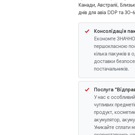
Канади, Австралії, Близь
днів для авіа DDP та 30-
Консолідація па
Економте ЗНАЧНО
першокласною пос
кілька пакунків в 
доставки безпосе
постачальників.
Послуга "Відпра
У нас є особливий
чутливих предметі
продукт, космети
акумулятор, акум
Уникайте сплати м
скориставшись н