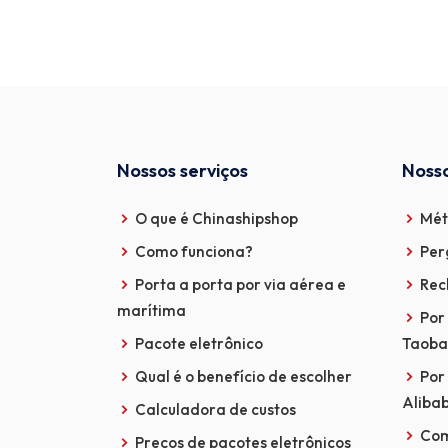
Nossos serviços
Nosso
O que é Chinashipshop
Mét
Como funciona?
Per
Porta a porta por via aérea e
Rec
marítima
Por
Pacote eletrônico
Taoba
Qual é o benefício de escolher
Por
Aliba
Calculadora de custos
Com
Preços de pacotes eletrônicos