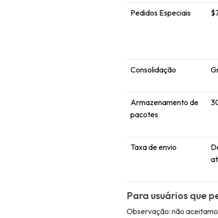
Pedidos Especiais
$
Consolidação
Gr
Armazenamento de
30
pacotes
Taxa de envio
D
a
Para usuários que p
Observação: não aceitamos