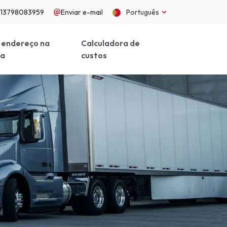
613798083959
Enviar e-mail
Português
 endereço na
Calculadora de
na
custos