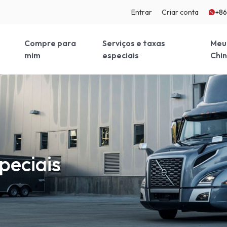
Entrar
Criar conta
+8
Compre para
Serviços e taxas
Meu
mim
especiais
Chi
peciais