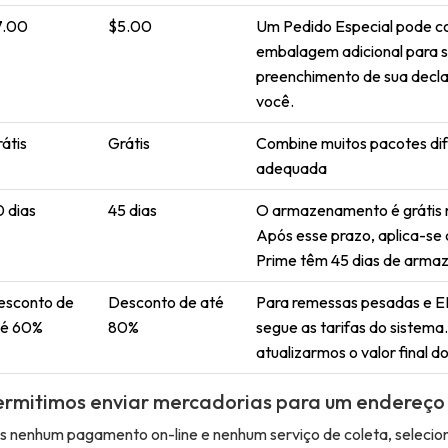
7.00
$5.00
Um Pedido Especial pode co
embalagem adicional para s
preenchimento de sua decla
você.
átis
Grátis
Combine muitos pacotes di
adequada
 dias
45 dias
O armazenamento é grátis n
Após esse prazo, aplica-se 
Prime têm 45 dias de arma
esconto de
Desconto de até
Para remessas pesadas e E
té 60%
80%
segue as tarifas do sistema
atualizarmos o valor final do
ermitimos enviar mercadorias para um endereço
 nenhum pagamento on-line e nenhum serviço de coleta, selecio