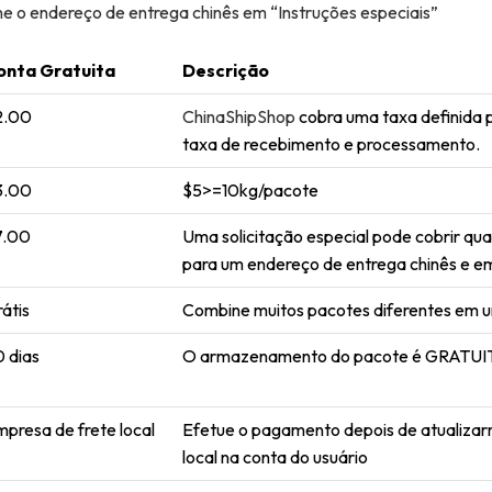
one o endereço de entrega chinês em “Instruções especiais”
onta Gratuita
Descrição
2.00
ChinaShipShop
cobra uma taxa definida
taxa de recebimento e processamento.
3.00
$5>=10kg/pacote
7.00
Uma solicitação especial pode cobrir qu
para um endereço de entrega chinês e e
átis
Combine muitos pacotes diferentes em 
 dias
O armazenamento do pacote é GRATUITO
presa de frete local
Efetue o pagamento depois de atualizarm
local na conta do usuário