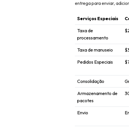
entrega para enviar, adici
Serviços Especiais
C
Taxa de
$
processamento
Taxa de manuseio
$
Pedidos Especiais
$
Consolidação
Gr
Armazenamento de
30
pacotes
Envio
Em