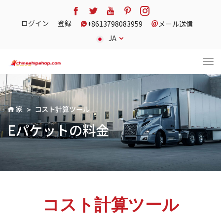
ログイン
登録
+8613798083959
メール送信
JA
家
コスト計算ツール
Eパケットの料金
コスト計算ツール